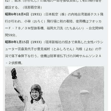
ね）、鏡水（かがんじ）の農地の一部を接収買収して初の飛行場を
昭和6年10月4日（1931）
:日本航空（株）の内地台湾連絡テスト飛
行が行われ、小禄（おろく）飛行場に初の着陸。使用機はフオッカ
ーＦ・７Ｂ／３Ｍ型旅客機、福岡大刀洗（たちあらい）－台北間9時
昭和8年1月15日（1933）
:琉球新報社の招きで来島した女性パラシ
ューター宮森美代子が豊見城村（とみしろそん）与根（よね）の干
潟で落下傘降下を行う。使機は陸軍省払下げの川崎サルムソン２Ａ