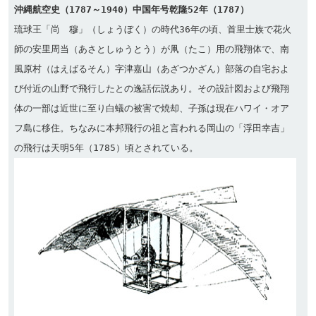
沖縄航空史（1787～1940）中国年号乾隆52年（1787）
琉球王「尚　穆」（しょうぼく）の時代36年の頃、首里士族で花火
師の安里周当（あさとしゅうとう）が凧（たこ）用の飛翔体で、南
風原村（はえばるそん）字津嘉山（あざつかざん）部落の自宅およ
び付近の山野で飛行したとの逸話伝説あり。その設計図および飛翔
体の一部は近世に至り白蟻の被害で焼却、子孫は現在ハワイ・オア
フ島に移住。ちなみに本邦飛行の祖と言われる岡山の「浮田幸吉」