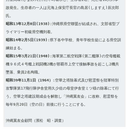
故発生。生存者の一人は元海上保安庁長官の島居(しますえ)辰次郎
昭和13年12月0日(1938)
:沖縄県滑空聯盟が結成され、文部省型プ
昭和14年2月5日(1939)
:県下各中学校、青年学校生徒による滑空訓
昭和15年3月21日(1940)
:海軍第二航空戦隊(第二艦隊)の空母艦載
機９６式４号艦上戦闘機2機が那覇市上空で接触事故を起こし2機共
昭和39年11月1日（1964）
:空華之塔除幕式及び慰霊祭を陸軍特別
攻撃隊第17飛行隊伊舎堂用久少佐の母堂伊舎堂ミツ様の除幕にて行
う。空華之塔建設期成会を解散し「沖縄翼友会」に改称、慰霊祭を
毎年9月20日（空の日）前後に行うことにする。
