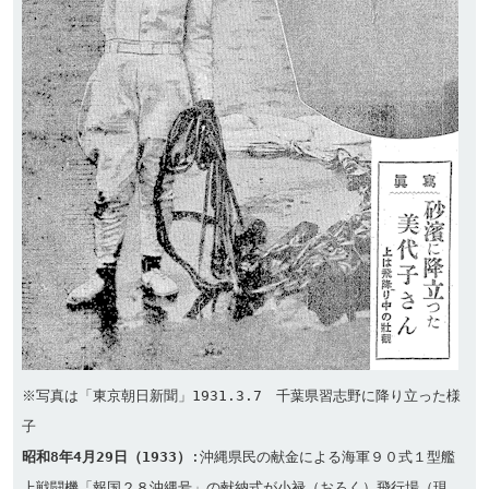
※写真は「東京朝日新聞」1931.3.7　千葉県習志野に降り立った様
昭和8年4月29日（1933）
:沖縄県民の献金による海軍９０式１型艦
上戦闘機「報国２８沖縄号」の献納式が小禄（おろく）飛行場（現