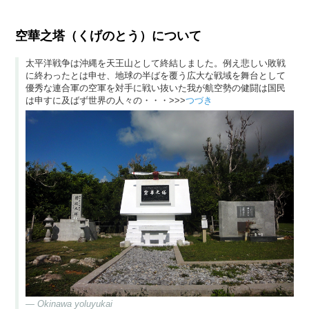
空華之塔（くげのとう）について
太平洋戦争は沖縄を天王山として終結しました。例え悲しい敗戦
に終わったとは申せ、地球の半ばを覆う広大な戦域を舞台として
優秀な連合軍の空軍を対手に戦い抜いた我が航空勢の健闘は国民
は申すに及ばず世界の人々の・・・>>>
つづき
Okinawa yoluyukai