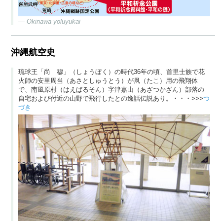
Okinawa yoluyukai
沖縄航空史
琉球王「尚 穆」（しょうぼく）の時代36年の頃、首里士族で花
火師の安里周当（あさとしゅうとう）が凧（たこ）用の飛翔体
で、南風原村（はえばるそん）字津嘉山（あざつかざん）部落の
自宅および付近の山野で飛行したとの逸話伝説あり。・・・>>>
つ
づき