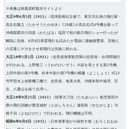
大正4年6月5日（1915）
:琉球新報社主催で、東京市出身の飛行家・
高左右隆之（たかそうたかゆき）(29歳)が高左右式4号機を駆って
沖縄那覇市の潟原（かたばる）塩田で初の動力飛行ショー行ったが
離陸に失敗、6月8日再度飛行を試みたが電線に接触後墜落、見物人
大正10年5月1日（1921）
:佐世保海軍航空隊の佐世保・台湾間飛行
が行われる。上野敬三（うわのけいぞう）大尉を長とする第2号機、
上田中尉の第5号機、杉本中尉の第7号機の横廠（よこしょう）式12
号甲型水上偵察機三機で、佐世保、奄美大島、沖縄本島中城湾、宮
大正10年9月15日（1921）
:陸軍大刀洗（たちあらい）航空第四大
隊の飛行訓練が豊見城村（とみしろそん）瀬長島（せながじま）与
昭和6年0月0日（1931）
:日本海軍省が小禄村大嶺（おろくおおみ